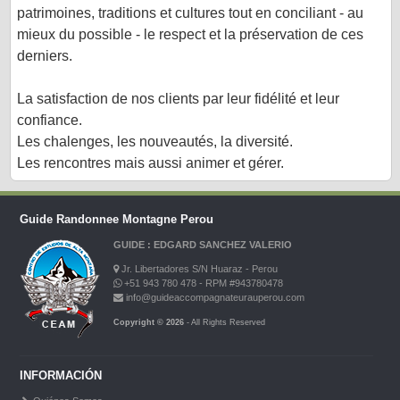
patrimoines, traditions et cultures tout en conciliant - au
mieux du possible - le respect et la préservation de ces
derniers.
La satisfaction de nos clients par leur fidélité et leur
confiance.
Les chalenges, les nouveautés, la diversité.
Les rencontres mais aussi animer et gérer.
Guide Randonnee Montagne Perou
GUIDE : EDGARD SANCHEZ VALERIO
Jr. Libertadores S/N Huaraz - Perou
+51 943 780 478 - RPM #943780478
info@guideaccompagnateurauperou.com
Copyright © 2026
- All Rights Reserved
INFORMACIÓN