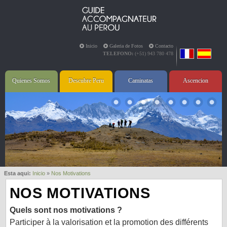
Inicio
Galeria de Fotos
Contacto
TELEFONO:
(+51) 943 780 478
Quienes Somos
Descubre Peru
Caminatas
Ascencion
Esta aqui:
Inicio
»
Nos Motivations
NOS MOTIVATIONS
Quels sont nos motivations ?
Participer à la valorisation et la promotion des différents